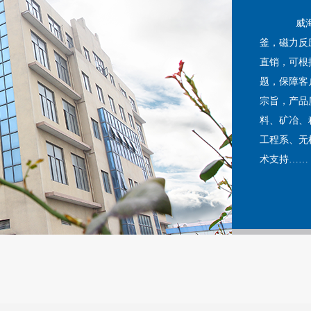
威海行雨
釜，磁力反
直销，可根
题，保障客
宗旨，产品
料、矿冶、
工程系、无
术支持……